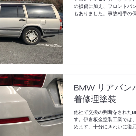
の損傷に加え、フロントバ
もありました。事故相手の
はほぼオールペイントに近
たが、結果、お車は蘇りま
元いたします。
BMW リアバ
着修理塗装
他社で交換の判断をされたB
す。伊倉板金塗装工業では
めます。十分にきれいに復
換見積もりの3分の1の修理