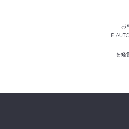
お
E-AU
​を